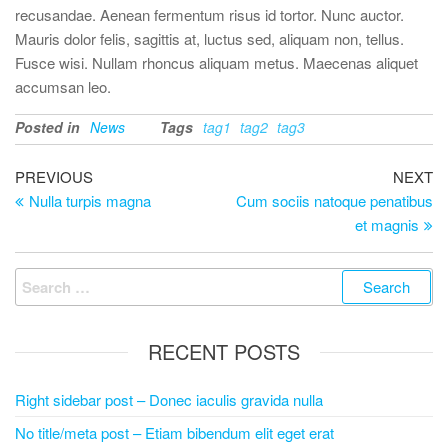
recusandae. Aenean fermentum risus id tortor. Nunc auctor.
Mauris dolor felis, sagittis at, luctus sed, aliquam non, tellus.
Fusce wisi. Nullam rhoncus aliquam metus. Maecenas aliquet
accumsan leo.
Posted in
News
Tags
tag1
tag2
tag3
Post
Previous
Ne
PREVIOUS
NEXT
Post
Po
Nulla turpis magna
Cum sociis natoque penatibus
navigation
et magnis
Search
for:
RECENT POSTS
Right sidebar post – Donec iaculis gravida nulla
No title/meta post – Etiam bibendum elit eget erat