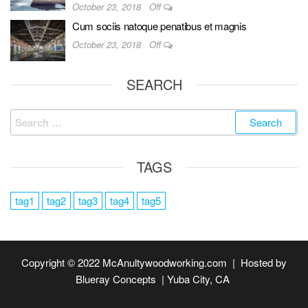
October 23, 2018
Off
Cum sociis natoque penatibus et magnis
October 23, 2018
Off
SEARCH
Search
for:
TAGS
tag1
tag2
tag3
tag4
tag5
Copyright © 2022 McAnultywoodworking.com | Hosted by
Blueray Concepts | Yuba City, CA