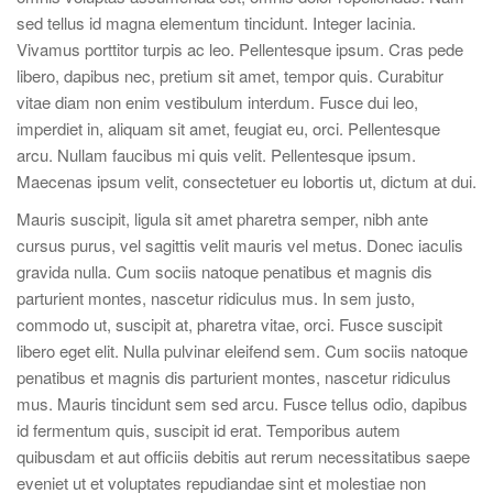
sed tellus id magna elementum tincidunt. Integer lacinia.
Vivamus porttitor turpis ac leo. Pellentesque ipsum. Cras pede
libero, dapibus nec, pretium sit amet, tempor quis. Curabitur
vitae diam non enim vestibulum interdum. Fusce dui leo,
imperdiet in, aliquam sit amet, feugiat eu, orci. Pellentesque
arcu. Nullam faucibus mi quis velit. Pellentesque ipsum.
Maecenas ipsum velit, consectetuer eu lobortis ut, dictum at dui.
Mauris suscipit, ligula sit amet pharetra semper, nibh ante
cursus purus, vel sagittis velit mauris vel metus. Donec iaculis
gravida nulla. Cum sociis natoque penatibus et magnis dis
parturient montes, nascetur ridiculus mus. In sem justo,
commodo ut, suscipit at, pharetra vitae, orci. Fusce suscipit
libero eget elit. Nulla pulvinar eleifend sem. Cum sociis natoque
penatibus et magnis dis parturient montes, nascetur ridiculus
mus. Mauris tincidunt sem sed arcu. Fusce tellus odio, dapibus
id fermentum quis, suscipit id erat. Temporibus autem
quibusdam et aut officiis debitis aut rerum necessitatibus saepe
eveniet ut et voluptates repudiandae sint et molestiae non