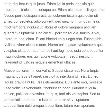
imperdiet lectus quis justo. Etiam ligula pede, sagittis quis,
interdum ultricies, scelerisque eu. Etiam bibendum elit eget erat.
Neque porro quisquam est, qui dolorem ipsum quia dolor sit
amet, consectetur, adipisci velit, sed quia non numquam eius
modi tempora incidunt ut labore et dolore magnam aliquam
quaerat voluptatem. Sed elit dui, pellentesque a, faucibus vel,
interdum nec, diam. Etiam bibendum elit eget erat. Fusce nibh.
Nulla pulvinar eleifend sem. Nemo enim ipsam voluptatem quia
voluptas sit aspernatur aut odit aut fugit, sed quia consequuntur
magni dolores eos qui ratione voluptatem sequi nesciunt.
Praesent id justo in neque elementum ultrices.
Maecenas lorem. In convallis. Suspendisse nisl. Nulla turpis
magna, cursus sit amet, suscipit a, interdum id, felis. Donec
iaculis gravida nulla. Cras elementum. Duis ante orci, molestie
vitae vehicula venenatis, tincidunt ac pede. Curabitur ligula
sapien, pulvinar a vestibulum quis, facilisis vel sapien. Sed ut
perspiciatis unde omnis iste natus error sit voluptatem
accusantium doloremque laudantium, totam rem aperiam,