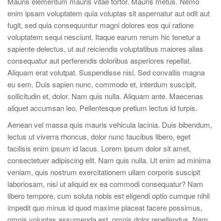
Mauris elementum mauris vitae tortor. Mauris metus. Nemo
enim ipsam voluptatem quia voluptas sit aspernatur aut odit aut
fugit, sed quia consequuntur magni dolores eos qui ratione
voluptatem sequi nesciunt. Itaque earum rerum hic tenetur a
sapiente delectus, ut aut reiciendis voluptatibus maiores alias
consequatur aut perferendis doloribus asperiores repellat.
Aliquam erat volutpat. Suspendisse nisl. Sed convallis magna
eu sem. Duis sapien nunc, commodo et, interdum suscipit,
sollicitudin et, dolor. Nam quis nulla. Aliquam ante. Maecenas
aliquet accumsan leo. Pellentesque pretium lectus id turpis.
Aenean vel massa quis mauris vehicula lacinia. Duis bibendum,
lectus ut viverra rhoncus, dolor nunc faucibus libero, eget
facilisis enim ipsum id lacus. Lorem ipsum dolor sit amet,
consectetuer adipiscing elit. Nam quis nulla. Ut enim ad minima
veniam, quis nostrum exercitationem ullam corporis suscipit
laboriosam, nisi ut aliquid ex ea commodi consequatur? Nam
libero tempore, cum soluta nobis est eligendi optio cumque nihil
impedit quo minus id quod maxime placeat facere possimus,
omnis voluptas assumenda est, omnis dolor repellendus. Nam